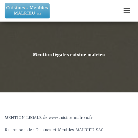
D
É
P
L
I
E
R
Mention légales cuisine malrieu
L
A
N
A
V
I
G
A
T
I
O
MENTION LEGALE de www.cuisine-malrieu.fr
N
Raison sociale : Cuisines et Meubles MALRIEU SAS